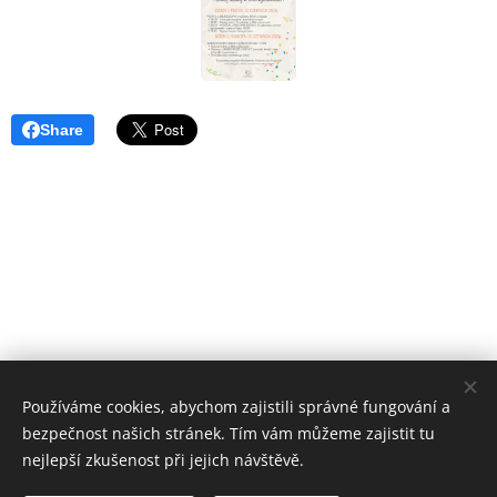
Share
Používáme cookies, abychom zajistili správné fungování a
bezpečnost našich stránek. Tím vám můžeme zajistit tu
nejlepší zkušenost při jejich návštěvě.