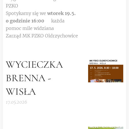
PZKO 💪😉
Spotykamy się we
wtorek 19.5.
o godzinie 16:00
😉 każda
pomoc mile widziana 😉👍
Zarząd MK PZKO Oldrzychowice
WYCIECZKA
BRENNA -
WISŁA
17.05.2026